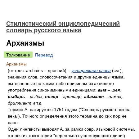
Стилистический энциклопедический
словарь русского языка
Архаизмы
Толкование
Перевод
Архаизмы
(от греч. archaios – древний) –
устаревшие слова
(см.),
значения слов, словосочетания и другие единицы языка,
вытесненные по каким-либо причинам из активного
употребления синонимичными единицами:
выя
– шея,
рыбарь
– рыбак,
позор
– зрелище,
адамант
– алмаз,
бриллиант
и т.д.
Термин А. датируется 1751 годом ("Словарь русского языка
века"). Точного определения этого термина до сих пор не
дано.
Одни лингвисты выводят А. за рамки совр. языковой системы,
относя их к категории "нереально существующих единиц