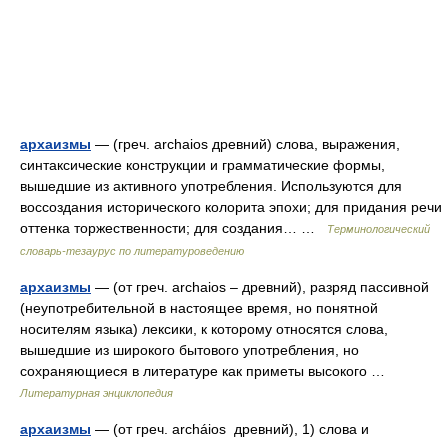
архаизмы
— (греч. arсhaios древний) слова, выражения,
синтаксические конструкции и грамматические формы,
вышедшие из активного употребления. Используются для
воссоздания исторического колорита эпохи; для придания речи
оттенка торжественности; для создания… …
Терминологический
словарь-тезаурус по литературоведению
архаизмы
— (от греч. archaios – древний), разряд пассивной
(неупотребительной в настоящее время, но понятной
носителям языка) лексики, к которому относятся слова,
вышедшие из широкого бытового употребления, но
сохраняющиеся в литературе как приметы высокого …
Литературная энциклопедия
архаизмы
— (от греч. archáios древний), 1) слова и