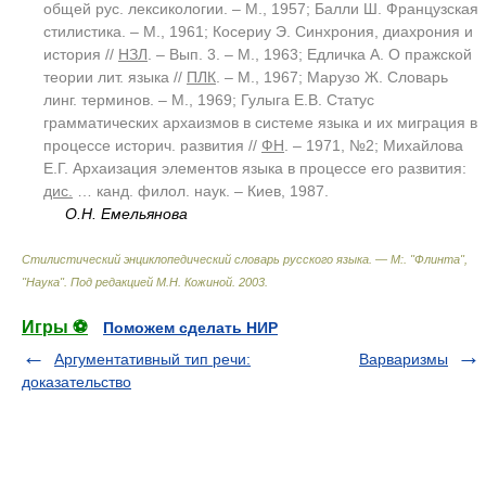
общей рус. лексикологии. – М., 1957; Балли Ш. Французская
стилистика. – М., 1961; Косериу Э. Синхрония, диахрония и
история //
НЗЛ
. – Вып. 3. – М., 1963; Едличка А. О пражской
теории лит. языка //
ПЛК
. – М., 1967; Марузо Ж. Словарь
линг. терминов. – М., 1969; Гулыга Е.В. Статус
грамматических архаизмов в системе языка и их миграция в
процессе историч. развития //
ФН
. – 1971, №2; Михайлова
Е.Г. Архаизация элементов языка в процессе его развития:
дис.
… канд. филол. наук. – Киев, 1987.
О.Н. Емельянова
Стилистический энциклопедический словарь русского языка. — М:. "Флинта",
"Наука"
.
Под редакцией М.Н. Кожиной
.
2003
.
Игры ⚽
Поможем сделать НИР
Аргументативный тип речи:
Варваризмы
доказательство