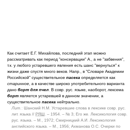
Как считает Е.Г. Михайлова, последний этап можно
рассматривать как период "консервации" А., а не "забвения",
т.к. у любого устаревшего явления есть шанс "вернуться" к
жизни даже спустя много веков. Напр., в "Словаре Академии
Российской" существительное
пасека
определяется как
старинное
, а в качестве широко употребительного варианта
дано
борт для пчел
. В совр. рус. языке, наоборот, лексема
борт
является устаревшей в данном значении, а
существительное
пасека
нейтрально.
Лит.
: Шанский Н.М. Устаревшие слова в лексике совр. рус.
лит. языка //
РЯШ
. – 1954. – № 3; Его же. Лексикология совр.
рус. языка. – М., 1972; Смирницкий А.И. Лексикология
английского языка. – М., 1956; Ахманова О.С. Очерки по