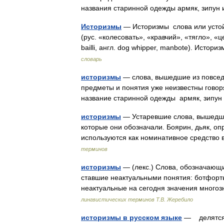
названия старинной одежды армяк, зипун 
Историзмы
— Историзмы слова или устой
(рус. «колесовать», «кравчий», «тягло», «ц
bailli, англ. dog whipper, manbote). Исто
словарь
историзмы
— слова, вышедшие из повседн
предметы и понятия уже неизвестны говор
название старинной одежды армяк, зипун
историзмы
— Устаревшие слова, вышедшие
которые они обозначали. Боярин, дьяк, оп
используются как номинативное средство
терминов
историзмы
— (лекс.) Слова, обозначающ
ставшие неактуальными понятия: ботфорты
неактуальные на сегодня значения много
лингвистических терминов Т.В. Жеребило
историзмы в русском языке
— делятся 