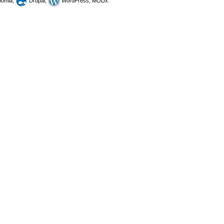
omla,
Drupal,
WordPress, MODx.