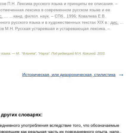
сов
П
.
Н
.
Лексика
русского
языка
и
принципы
ее
описания
. –
отмеченная
лексика
в
современном
русском
языке
и
ее
с
.
… …
канд
.
филол
.
наук
. –
СПб
.,
1996
;
Ковалева
Е
.
В
.
нного
русского
языка
и
в
художественных
текстах
XIX
в
.
:
дис
.
…
ов
М
.
Н
.
Русская
устаревшая
и
устаревающая
лексика
. –
о
языка
. —
М:
. "
Флинта
", "
Наука
"
.
Под
редакцией
М
.
Н
.
Кожиной
.
2003
.
Историческая, или диахроническая, стилистика
 других словарях:
дневного употребления вследствие того, что обозначаемые
оворящим как реальная часть их повседневного опыта, напр.,