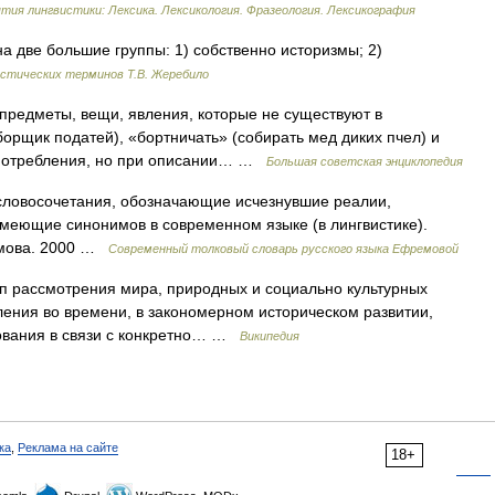
тия лингвистики: Лексика. Лексикология. Фразеология. Лексикография
а две большие группы: 1) собственно историзмы; 2)
истических терминов Т.В. Жеребило
меты, вещи, явления, которые не существуют в
орщик податей), «бортничать» (собирать мед диких пчел) и
 употребления, но при описании… …
Большая советская энциклопедия
словосочетания, обозначающие исчезнувшие реалии,
меющие синонимов в современном языке (в лингвистике).
емова. 2000 …
Современный толковый словарь русского языка Ефремовой
 рассмотрения мира, природных и социально культурных
ления во времени, в закономерном историческом развитии,
ования в связи с конкретно… …
Википедия
ка
,
Реклама на сайте
18+