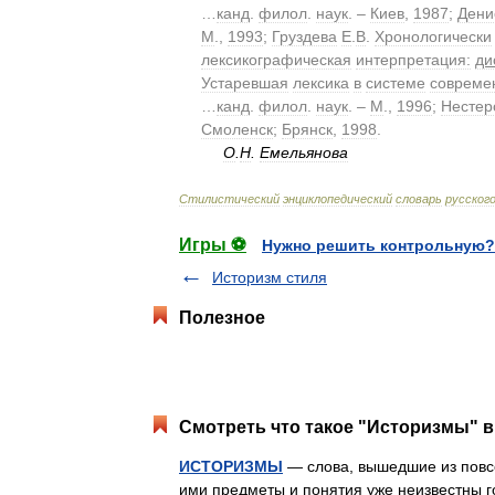
…
канд
.
филол
.
наук
. –
Киев
,
1987
;
Дени
М
.,
1993
;
Груздева
Е
.
В
.
Хронологически
лексикографическая
интерпретация:
ди
Устаревшая
лексика
в
системе
совреме
…
канд
.
филол
.
наук
. –
М
.,
1996
;
Нестер
Смоленск
;
Брянск
,
1998
.
О
.
Н
.
Емельянова
Стилистический
энциклопедический
словарь
русског
Игры ⚽
Нужно решить контрольную?
Историзм стиля
Полезное
Смотреть что такое "Историзмы" в
ИСТОРИЗМЫ
— слова, вышедшие из повсе
ими предметы и понятия уже неизвестны г