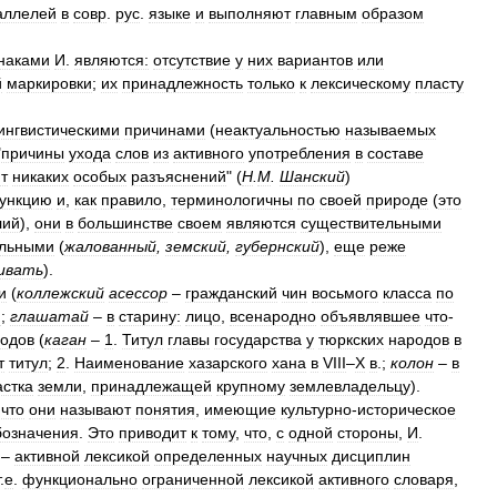
аллелей
в
совр
.
рус
.
языке
и
выполняют
главным
образом
наками
И
.
являются:
отсутствие
у
них
вариантов
или
й
маркировки
;
их
принадлежность
только
к
лексическому
пласту
ингвистическими
причинами
(
неактуальностью
называемых
"
причины
ухода
слов
из
активного
употребления
в
составе
т
никаких
особых
разъяснений
" (
Н
.
М
.
Шанский
)
ункцию
и
,
как
правило
,
терминологичны
по
своей
природе
(
это
лий
),
они
в
большинстве
своем
являются
существительными
ельными
(
жалованный
,
земский
,
губернский
),
еще
реже
ивать
).
и
(
коллежский
асессор
–
гражданский
чин
восьмого
класса
по
и
;
глашатай
–
в
старину:
лицо
,
всенародно
объявлявшее
что
-
одов
(
каган
–
1
.
Титул
главы
государства
у
тюркских
народов
в
т
титул
;
2
.
Наименование
хазарского
хана
в
VIII
–
X
в
.;
колон
–
в
астка
земли
,
принадлежащей
крупному
землевладельцу
).
,
что
они
называют
понятия
,
имеющие
культурно
-
историческое
бозначения
.
Это
приводит
к
тому
,
что
,
с
одной
стороны
,
И
.
 –
активной
лексикой
определенных
научных
дисциплин
.
е
.
функционально
ограниченной
лексикой
активного
словаря
,