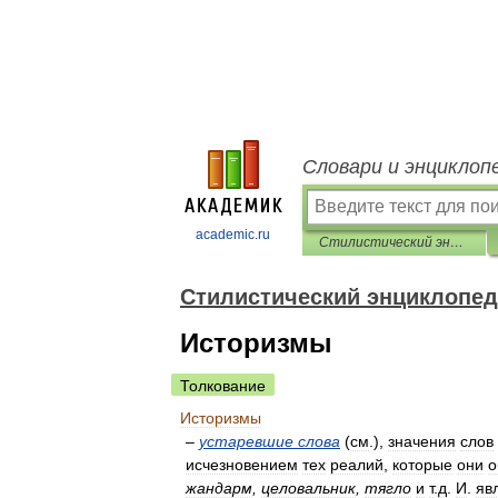
Словари и энциклоп
academic.ru
Стилистический энциклопедический словарь русского языка
Стилистический энциклопед
Историзмы
Толкование
Историзмы
–
устаревшие
слова
(
см
.),
значения
слов
исчезновением
тех
реалий
,
которые
они
о
жандарм
,
целовальник
,
тягло
и
т
.
д
.
И
.
яв