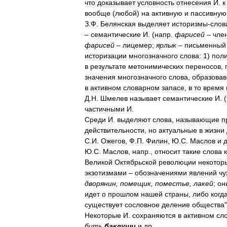
что
доказывает
условность
отнесения
И
.
к
вообще
(
любой
)
на
активную
и
пассивную
З
.
Ф
.
Белянская
выделяет
историзмы
-
слов
–
семантические
И
. (
напр
.
фарисей
–
чле
фарисей
–
лицемер
;
ярлык
–
письменный
историзации
многозначного
слова:
1
)
пол
в
результате
метонимических
переносов
,
значения
многозначного
слова
,
образова
в
активном
словарном
запасе
,
в
то
время
Д
.
Н
.
Шмелев
называет
семантические
И
. (
частичными
И
.
Среди
И
.
выделяют
слова
,
называющие
п
действительности
,
но
актуальные
в
жизни
С
.
И
.
Ожегов
,
Ф
.
П
.
Филин
,
Ю
.
С
.
Маслов
и
Ю
.
С
.
Маслов
,
напр
.,
относит
такие
слова
к
Великой
Октябрьской
революции
некотор
экзотизмами
–
обозначениями
явлений
чу
дворянин
,
помещик
,
поместье
,
лакей
;
он
идет
о
прошлом
нашей
страны
,
либо
когд
существует
сословное
деление
общества
"
Некоторые
И
.
сохраняются
в
активном
сл
бить
баклуши
и
др
.