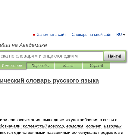
Запомнить сайт
Словарь на свой сайт
RU
едии на Академике
Найти!
Толкования
Переводы
Книги
Игры ⚽
ический словарь русского языка
или
словосочетания
,
вышедшие
из
употребления
в
связи
с
бозначали:
коллежский
асессор
,
ермолка
,
лорнет
,
извозчик
,
ляются
единственными
названиями
исчезнувших
предметов
и