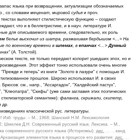
запас
языка
при
возвращении
,
актуализации
обозначаемых
р
.,
со
словами
меценат
,
мировой
судья
и
проч
.
.
текстах
выполняют
стилистическую
функцию
–
создают
рждают
,
что
и
в
беллетристике
,
и
в
науч
.
литературе
И
.
рные
для
описываемого
времени
,
следовательно
,
их
роль
ем
белье
выскочил
из
шатра
,
размахивая
бердышом
<…>
На
ые
по
военному
времени
в
шлемах
,
в
епанчах
<…>
Думный
инах
"
(
А
.
Толстой
).
ческом
тексте
,
не
только
передают
колорит
ушедших
эпох
,
но
и
роизведения
.
Этот
эффект
тонко
использовали
очень
многие
"
Прежде
и
теперь
"
из
книги
"
Золото
в
лазури
"
с
помощью
И
.
стилизованное
прошлое
.
Широко
использовал
И
.
в
своих
.
Брюсов:
см
.,
напр
., "
Ассаргадон
", "
Халдейский
пастух
",
", "
Клеопатра
", "
Скифы
" (
уже
сами
заглавия
этих
поэтических
стилизаторской
семантике
)
:
фаланга
,
скрижали
,
скипетр
,
и
др
.
оизведениях
классической
рус
.
литературы
.
//
Изб
.
труды
. –
М
.,
1968
;
Шанский
Н
.
М
.
Лексикология
2
;
Шмелев
Д
.
Н
.
Современный
русский
язык
.
Лексика
. –
М
.,
ка
современного
русского
языка
(
Историзмы
)
:
дис
.
… …
канд
.
.
Архаизация
элементов
языка
в
процессе
его
развития:
дис
.
…