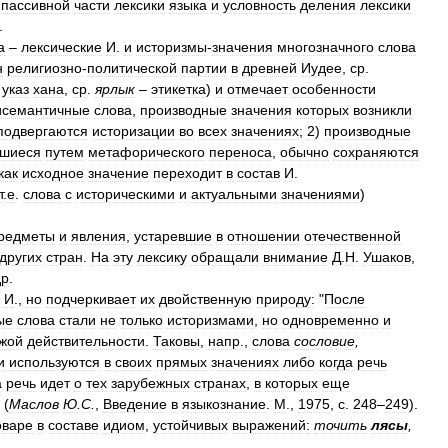
пассивной
части
лексики
языка
и
условность
деления
лексики
.
а
–
лексические
И
.
и
историзмы
-
значения
многозначного
слова
н
религиозно
-
политической
партии
в
древней
Иудее
,
ср
.
указ
хана
,
ср
.
ярлык
–
этикетка
)
и
отмечает
особенности
исемантичные
слова
,
производные
значения
которых
возникли
подвергаются
историзации
во
всех
значениях
;
2
)
производные
вшиеся
путем
метафорического
переноса
,
обычно
сохраняются
как
исходное
значение
переходит
в
состав
И
.
т
.
е
.
слова
с
историческими
и
актуальными
значениями
)
редметы
и
явления
,
устаревшие
в
отношении
отечественной
других
стран
.
На
эту
лексику
обращали
внимание
Д
.
Н
.
Ушаков
,
др
.
И
.,
но
подчеркивает
их
двойственную
природу:
"
После
ые
слова
стали
не
только
историзмами
,
но
одновременно
и
жой
действительности
.
Таковы
,
напр
.,
слова
сословие
,
и
используются
в
своих
прямых
значениях
либо
когда
речь
а
речь
идет
о
тех
зарубежных
странах
,
в
которых
еще
 (
Маслов
Ю
.
С
.
,
Введение
в
языкознание
.
М
.,
1975
,
с
.
248
–
249
).
оваре
в
составе
идиом
,
устойчивых
выражений:
точить
лясы
,