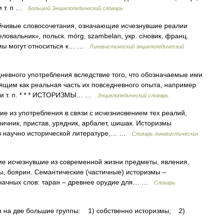
и т. п …
Большой Энциклопедический словарь
чивые словосочетания, означающие исчезнувшие реалии
еловальник», польск. mórg, szambelan, укр. січовик, франц.
ризмы могут относиться к… …
Лингвистический энциклопедический
евного употребления вследствие того, что обозначаемые ими
ящим как реальная часть их повседневного опыта, например
 и т. п. * * * ИСТОРИЗМЫ… …
Энциклопедический словарь
 из употребления в связи с исчезниовением тех реалий,
ричник, пристав, урядник, арбалет, шишак. Историзмы
 в научно исторической литературе,… …
Словарь лингвистических
ие исчезнувшие из современной жизни предметы, явления,
, боярин. Семантические (частичные) историзмы –
значных слов: таран – древнее орудие для… …
Словарь
на две большие группы: 1) собственно историзмы; 2)