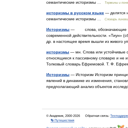
семантические историзмы …
Термины и поня
историзмы в русском языке
— делятся н
семантические историзмы …
Словарь лингв
Историзмы
— слова, обозначающие пред
современной действительности. «Тиун» (сб
др. в настоящее время вышли из живого
историзмы
— мн. Слова или устойчивые 
относящиеся к пассивному словарю и не и
Толковый словарь Ефремовой. Т. Ф. Ефр
Историзмы
— Историзм Историзм принцип
явлений в динамике их изменения, станов
предполагающий анализ объектов исслед
© Академик, 2000-2026
Обратная связь:
Техподдерж
👣 Путешествия