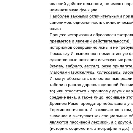
явлений
действительности
,
не
имеют
пар
номинативную
функцию
.
Наиболее
важными
отличительными
приз
синонимов
;
однозначность
стилистическо
языка
.
Процесс
историзации
обусловлен
экстрал
предметов
и
явлений
действительности
)
:
историзмов
совершенно
ясны
и
не
требую
Поскольку
И
.
выполняют
номинативную
ф
единственные
названия
исчезнувших
реа
(
жупан
,
забрало
,
вассал
),
реже
прилагат
глаголами
(
викжелять
,
колесовать
,
забр
И
.
могут
обозначать
отечественные
реали
табели
о
рангах
дореволюционной
Росси
то
)
или
относиться
к
прошлому
других
нар
средние
века
,
а
также
лицо
,
носившее
это
Древнем
Риме:
арендатор
небольшого
уч
Терминологичность
И
.
заключается
в
том
значение
и
выступают
как
специальные
о
являются
пассивной
лексикой
,
а
с
другой
,
(
истории
,
социологии
,
этнографии
и
др
.),
т