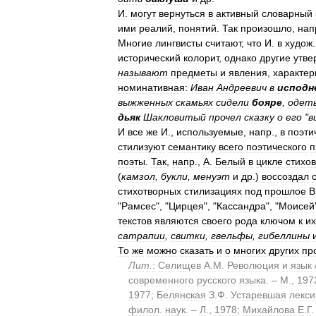
И
.
могут
вернуться
в
активный
словарный
ими
реалий
,
понятий
.
Так
произошло
,
нап
Многие
лингвисты
считают
,
что
И
.
в
худож
исторический
колорит
,
однако
другие
утве
называют
предметы
и
явления
,
характе
номинативная:
Иван
Андреевич
в
исподн
выжженных
скамьях
сидели
бояре
,
одет
дьяк
Шакловитый
прочел
сказку
о
его
"
в
И
все
же
И
.,
используемые
,
напр
.,
в
поэти
стилизуют
семантику
всего
поэтического
п
поэты
.
Так
,
напр
.,
А
.
Белый
в
цикле
стихов
(
камзол
,
букли
,
менуэт
и
др
.)
воссоздал
стихотворных
стилизациях
под
прошлое
В
"
Рамсес
", "
Цирцея
", "
Кассандра
", "
Моисей
текстов
являются
своего
рода
ключом
к
их
сатрапии
,
свитки
,
гвельфы
,
гибеллины
То
же
можно
сказать
и
о
многих
других
пр
Лит
.
:
Селищев
А
.
М
.
Революция
и
язык
современного
русского
языка
. –
М
.,
197
1977
;
Белянская
З
.
Ф
.
Устаревшая
лекси
филол
.
наук
. –
Л
.,
1978
;
Михайлова
Е
.
Г