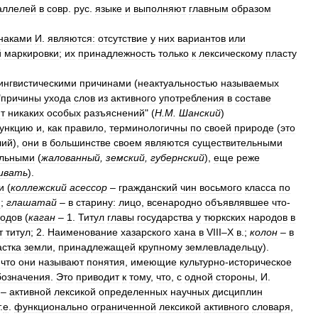
аллелей
в
совр
.
рус
.
языке
и
выполняют
главным
образом
наками
И
.
являются:
отсутствие
у
них
вариантов
или
й
маркировки
;
их
принадлежность
только
к
лексическому
пласту
ингвистическими
причинами
(
неактуальностью
называемых
"
причины
ухода
слов
из
активного
употребления
в
составе
т
никаких
особых
разъяснений
" (
Н
.
М
.
Шанский
)
ункцию
и
,
как
правило
,
терминологичны
по
своей
природе
(
это
лий
),
они
в
большинстве
своем
являются
существительными
ельными
(
жалованный
,
земский
,
губернский
),
еще
реже
ивать
).
и
(
коллежский
асессор
–
гражданский
чин
восьмого
класса
по
и
;
глашатай
–
в
старину:
лицо
,
всенародно
объявлявшее
что
-
одов
(
каган
–
1
.
Титул
главы
государства
у
тюркских
народов
в
т
титул
;
2
.
Наименование
хазарского
хана
в
VIII
–
X
в
.;
колон
–
в
астка
земли
,
принадлежащей
крупному
землевладельцу
).
,
что
они
называют
понятия
,
имеющие
культурно
-
историческое
бозначения
.
Это
приводит
к
тому
,
что
,
с
одной
стороны
,
И
.
 –
активной
лексикой
определенных
научных
дисциплин
.
е
.
функционально
ограниченной
лексикой
активного
словаря
,