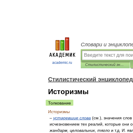
Словари и энциклоп
academic.ru
Стилистический энциклопедический словарь русского языка
Стилистический энциклопед
Историзмы
Толкование
Историзмы
–
устаревшие
слова
(
см
.),
значения
слов
исчезновением
тех
реалий
,
которые
они
о
жандарм
,
целовальник
,
тягло
и
т
.
д
.
И
.
яв