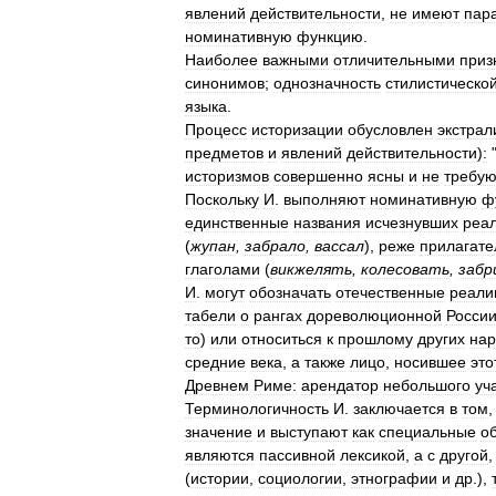
явлений
действительности
,
не
имеют
пар
номинативную
функцию
.
Наиболее
важными
отличительными
приз
синонимов
;
однозначность
стилистическо
языка
.
Процесс
историзации
обусловлен
экстрал
предметов
и
явлений
действительности
)
:
историзмов
совершенно
ясны
и
не
требую
Поскольку
И
.
выполняют
номинативную
ф
единственные
названия
исчезнувших
реа
(
жупан
,
забрало
,
вассал
),
реже
прилагат
глаголами
(
викжелять
,
колесовать
,
забр
И
.
могут
обозначать
отечественные
реали
табели
о
рангах
дореволюционной
Росси
то
)
или
относиться
к
прошлому
других
нар
средние
века
,
а
также
лицо
,
носившее
это
Древнем
Риме:
арендатор
небольшого
уч
Терминологичность
И
.
заключается
в
том
значение
и
выступают
как
специальные
о
являются
пассивной
лексикой
,
а
с
другой
,
(
истории
,
социологии
,
этнографии
и
др
.),
т