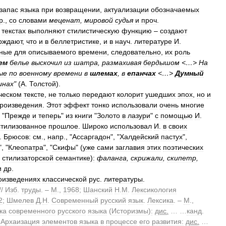
запас
языка
при
возвращении
,
актуализации
обозначаемых
р
.,
со
словами
меценат
,
мировой
судья
и
проч
.
.
текстах
выполняют
стилистическую
функцию
–
создают
рждают
,
что
и
в
беллетристике
,
и
в
науч
.
литературе
И
.
рные
для
описываемого
времени
,
следовательно
,
их
роль
ем
белье
выскочил
из
шатра
,
размахивая
бердышом
<…>
На
ые
по
военному
времени
в
шлемах
,
в
епанчах
<…>
Думный
инах
"
(
А
.
Толстой
).
ческом
тексте
,
не
только
передают
колорит
ушедших
эпох
,
но
и
роизведения
.
Этот
эффект
тонко
использовали
очень
многие
"
Прежде
и
теперь
"
из
книги
"
Золото
в
лазури
"
с
помощью
И
.
стилизованное
прошлое
.
Широко
использовал
И
.
в
своих
.
Брюсов:
см
.,
напр
., "
Ассаргадон
", "
Халдейский
пастух
",
", "
Клеопатра
", "
Скифы
" (
уже
сами
заглавия
этих
поэтических
стилизаторской
семантике
)
:
фаланга
,
скрижали
,
скипетр
,
и
др
.
оизведениях
классической
рус
.
литературы
.
//
Изб
.
труды
. –
М
.,
1968
;
Шанский
Н
.
М
.
Лексикология
2
;
Шмелев
Д
.
Н
.
Современный
русский
язык
.
Лексика
. –
М
.,
ка
современного
русского
языка
(
Историзмы
)
:
дис
.
… …
канд
.
.
Архаизация
элементов
языка
в
процессе
его
развития:
дис
.
…