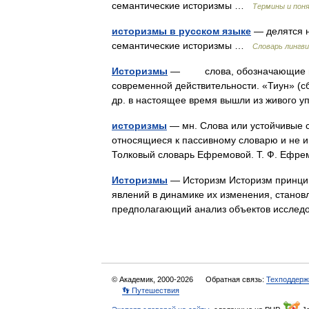
семантические историзмы …
Термины и поня
историзмы в русском языке
— делятся н
семантические историзмы …
Словарь лингв
Историзмы
— слова, обозначающие пред
современной действительности. «Тиун» (сб
др. в настоящее время вышли из живого
историзмы
— мн. Слова или устойчивые 
относящиеся к пассивному словарю и не и
Толковый словарь Ефремовой. Т. Ф. Ефр
Историзмы
— Историзм Историзм принцип
явлений в динамике их изменения, станов
предполагающий анализ объектов исслед
© Академик, 2000-2026
Обратная связь:
Техподдерж
👣 Путешествия