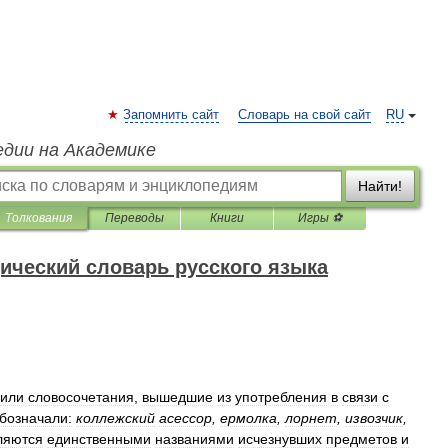
Запомнить сайт
Словарь на свой сайт
RU
едии на Академике
Найти!
Толкования
Переводы
Книги
Игры ⚽
ический словарь русского языка
или
словосочетания
,
вышедшие
из
употребления
в
связи
с
бозначали:
коллежский
асессор
,
ермолка
,
лорнет
,
извозчик
,
ляются
единственными
названиями
исчезнувших
предметов
и