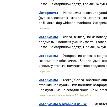
названия старинной одежды армяк, зипун 
Историзмы
— Историзмы слова или устой
(рус. «колесовать», «кравчий», «тягло», «ц
bailli, англ. dog whipper, manbote). Исто
словарь
историзмы
— слова, вышедшие из повседн
предметы и понятия уже неизвестны говор
название старинной одежды армяк, зипун
историзмы
— Устаревшие слова, вышедшие
которые они обозначали. Боярин, дьяк, оп
используются как номинативное средство
терминов
историзмы
— (лекс.) Слова, обозначающ
ставшие неактуальными понятия: ботфорты
неактуальные на сегодня значения много
лингвистических терминов Т.В. Жеребило
историзмы в русском языке
— делятся 