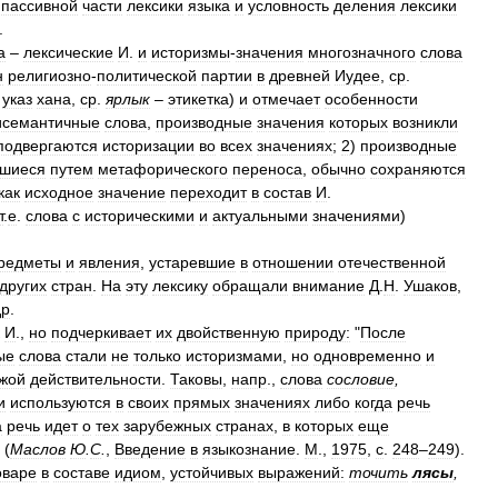
пассивной
части
лексики
языка
и
условность
деления
лексики
.
а
–
лексические
И
.
и
историзмы
-
значения
многозначного
слова
н
религиозно
-
политической
партии
в
древней
Иудее
,
ср
.
указ
хана
,
ср
.
ярлык
–
этикетка
)
и
отмечает
особенности
исемантичные
слова
,
производные
значения
которых
возникли
подвергаются
историзации
во
всех
значениях
;
2
)
производные
вшиеся
путем
метафорического
переноса
,
обычно
сохраняются
как
исходное
значение
переходит
в
состав
И
.
т
.
е
.
слова
с
историческими
и
актуальными
значениями
)
редметы
и
явления
,
устаревшие
в
отношении
отечественной
других
стран
.
На
эту
лексику
обращали
внимание
Д
.
Н
.
Ушаков
,
др
.
И
.,
но
подчеркивает
их
двойственную
природу:
"
После
ые
слова
стали
не
только
историзмами
,
но
одновременно
и
жой
действительности
.
Таковы
,
напр
.,
слова
сословие
,
и
используются
в
своих
прямых
значениях
либо
когда
речь
а
речь
идет
о
тех
зарубежных
странах
,
в
которых
еще
 (
Маслов
Ю
.
С
.
,
Введение
в
языкознание
.
М
.,
1975
,
с
.
248
–
249
).
оваре
в
составе
идиом
,
устойчивых
выражений:
точить
лясы
,