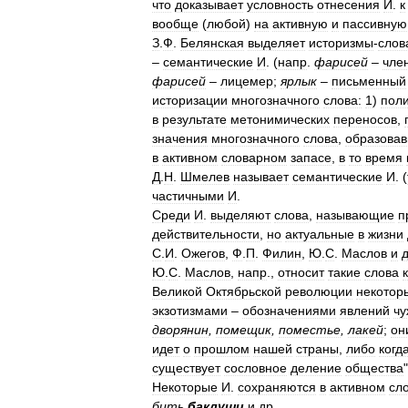
что
доказывает
условность
отнесения
И
.
к
вообще
(
любой
)
на
активную
и
пассивную
З
.
Ф
.
Белянская
выделяет
историзмы
-
слов
–
семантические
И
. (
напр
.
фарисей
–
чле
фарисей
–
лицемер
;
ярлык
–
письменный
историзации
многозначного
слова:
1
)
пол
в
результате
метонимических
переносов
,
значения
многозначного
слова
,
образова
в
активном
словарном
запасе
,
в
то
время
Д
.
Н
.
Шмелев
называет
семантические
И
. (
частичными
И
.
Среди
И
.
выделяют
слова
,
называющие
п
действительности
,
но
актуальные
в
жизни
С
.
И
.
Ожегов
,
Ф
.
П
.
Филин
,
Ю
.
С
.
Маслов
и
Ю
.
С
.
Маслов
,
напр
.,
относит
такие
слова
к
Великой
Октябрьской
революции
некотор
экзотизмами
–
обозначениями
явлений
чу
дворянин
,
помещик
,
поместье
,
лакей
;
он
идет
о
прошлом
нашей
страны
,
либо
когд
существует
сословное
деление
общества
"
Некоторые
И
.
сохраняются
в
активном
сл
бить
баклуши
и
др
.