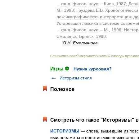
…
канд
.
филол
.
наук
. –
Киев
,
1987
;
Дени
М
.,
1993
;
Груздева
Е
.
В
.
Хронологически
лексикографическая
интерпретация:
ди
Устаревшая
лексика
в
системе
совреме
…
канд
.
филол
.
наук
. –
М
.,
1996
;
Нестер
Смоленск
;
Брянск
,
1998
.
О
.
Н
.
Емельянова
Стилистический
энциклопедический
словарь
русског
Игры ⚽
Нужна курсовая?
Историзм стиля
Полезное
Смотреть что такое "Историзмы" в
ИСТОРИЗМЫ
— слова, вышедшие из повсе
ими предметы и понятия уже неизвестны г