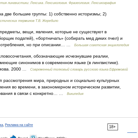
тия лингвистики: Лексика. Лексикология. Фразеология. Лексикография
а две большие группы: 1) собственно историзмы; 2)
истических терминов Т.В. Жеребило
меты, вещи, явления, которые не существуют в
орщик податей), «бортничать» (собирать мед диких пчел) и
 употребления, но при описании… …
Большая советская энциклопедия
словосочетания, обозначающие исчезнувшие реалии,
меющие синонимов в современном языке (в лингвистике).
емова. 2000 …
Современный толковый словарь русского языка Ефремовой
 рассмотрения мира, природных и социально культурных
ления во времени, в закономерном историческом развитии,
ования в связи с конкретно… …
Википедия
ка
,
Реклама на сайте
18+