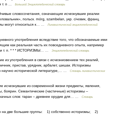
и т. п …
Большой Энциклопедический словарь
чивые словосочетания, означающие исчезнувшие реалии
еловальник», польск. mórg, szambelan, укр. січовик, франц.
ризмы могут относиться к… …
Лингвистический энциклопедический
евного употребления вследствие того, что обозначаемые ими
ящим как реальная часть их повседневного опыта, например
 и т. п. * * * ИСТОРИЗМЫ… …
Энциклопедический словарь
 из употребления в связи с исчезниовением тех реалий,
ричник, пристав, урядник, арбалет, шишак. Историзмы
 в научно исторической литературе,… …
Словарь лингвистических
ие исчезнувшие из современной жизни предметы, явления,
, боярин. Семантические (частичные) историзмы –
значных слов: таран – древнее орудие для… …
Словарь
на две большие группы: 1) собственно историзмы; 2)