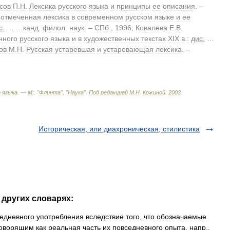
сов
П
.
Н
.
Лексика
русского
языка
и
принципы
ее
описания
. –
отмеченная
лексика
в
современном
русском
языке
и
ее
с
.
… …
канд
.
филол
.
наук
. –
СПб
.,
1996
;
Ковалева
Е
.
В
.
нного
русского
языка
и
в
художественных
текстах
XIX
в
.
:
дис
.
…
ов
М
.
Н
.
Русская
устаревшая
и
устаревающая
лексика
. –
о
языка
. —
М:
. "
Флинта
", "
Наука
"
.
Под
редакцией
М
.
Н
.
Кожиной
.
2003
.
Историческая, или диахроническая, стилистика
 других словарях:
дневного употребления вследствие того, что обозначаемые
оворящим как реальная часть их повседневного опыта, напр.,