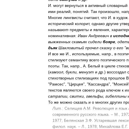
И
.
могут
вернуться
в
активный
словарный
ими
реалий
,
понятий
.
Так
произошло
,
нап
Многие
лингвисты
считают
,
что
И
.
в
худож
исторический
колорит
,
однако
другие
утве
называют
предметы
и
явления
,
характе
номинативная:
Иван
Андреевич
в
исподн
выжженных
скамьях
сидели
бояре
,
одет
дьяк
Шакловитый
прочел
сказку
о
его
"
в
И
все
же
И
.,
используемые
,
напр
.,
в
поэти
стилизуют
семантику
всего
поэтического
п
поэты
.
Так
,
напр
.,
А
.
Белый
в
цикле
стихов
(
камзол
,
букли
,
менуэт
и
др
.)
воссоздал
стихотворных
стилизациях
под
прошлое
В
"
Рамсес
", "
Цирцея
", "
Кассандра
", "
Моисей
текстов
являются
своего
рода
ключом
к
их
сатрапии
,
свитки
,
гвельфы
,
гибеллины
То
же
можно
сказать
и
о
многих
других
пр
Лит
.
:
Селищев
А
.
М
.
Революция
и
язык
современного
русского
языка
. –
М
.,
197
1977
;
Белянская
З
.
Ф
.
Устаревшая
лекси
филол
.
наук
. –
Л
.,
1978
;
Михайлова
Е
.
Г