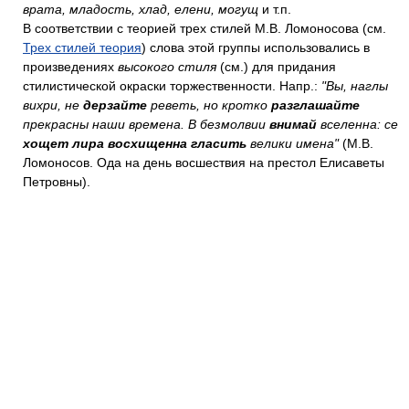
врата, младость, хлад, елени, могущ
и т.п.
В соответствии с теорией трех стилей М.В. Ломоносова (см.
Трех стилей теория
) слова этой группы использовались в
произведениях
высокого стиля
(см.) для придания
стилистической окраски торжественности. Напр.:
"Вы, наглы
вихри, не
дерзайте
реветь, но кротко
разглашайте
прекрасны наши времена. В безмолвии
внимай
вселенна: се
хощет лира восхищенна гласить
велики имена"
(М.В.
Ломоносов. Ода на день восшествия на престол Елисаветы
Петровны).