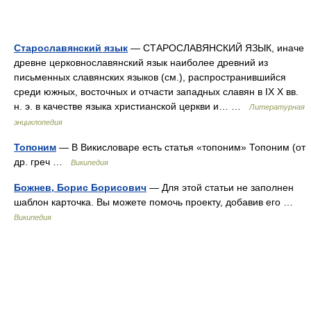
Старославянский язык
— СТАРОСЛАВЯНСКИЙ ЯЗЫК, иначе
древне церковнославянский язык наиболее древний из
письменных славянских языков (см.), распространившийся
среди южных, восточных и отчасти западных славян в IX X вв.
н. э. в качестве языка христианской церкви и… …
Литературная
энциклопедия
Топоним
— В Викисловаре есть статья «топоним» Топоним (от
др. греч …
Википедия
Божнев, Борис Борисович
— Для этой статьи не заполнен
шаблон карточка. Вы можете помочь проекту, добавив его …
Википедия