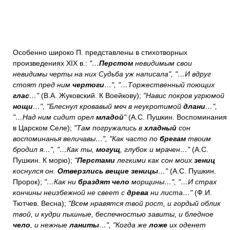
Особенно широко П. представлены в стихотворных
произведениях XIX в.:
"…
Перстом
невидимым свои
невидимы черты на них Судьба уж написала", "…И вдруг
стоят пред ним
чертоги
…", "…Торжественный поющих
глас
…"
(В.А. Жуковский. К Воейкову);
"Навис покров угрюмой
нощи
…", "Блеснул кровавый меч в неукротимой
длани
…",
"…Над ним сидит орел
младой
"
(А.С. Пушкин. Воспоминания
в Царском Селе);
"Там погружались в
хладный
сон
воспоминанья величавы…", "Как часто по
брегам
твоим
бродил я…", "…Как ты,
могущ
, глубок и мрачен…"
(А.С.
Пушкин. К морю);
"
Перстами
легкими как сон моих
зениц
коснулся он.
Отверзлись вещие зеницы
…"
(А.С. Пушкин.
Пророк);
"…Как ни
браздят чело
морщины…", "…И страх
кончины неизбежной не свеет с
древа
ни листа…"
(Ф.И.
Тютчев. Весна);
"Всем нравятся твой рост, и гордый облик
твой, и кудри пышные, беспечностью завиты, и бледное
чело
, и нежные
ланиты
…", "Когда же
ложе
их оденет