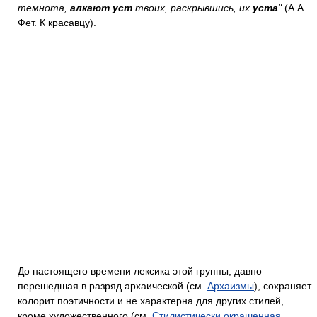
темнота,
алкают уст
твоих, раскрывшись, их
уста
"
(А.А.
Фет. К красавцу).
До настоящего времени лексика этой группы, давно
перешедшая в разряд архаической (см.
Архаизмы
), сохраняет
колорит поэтичности и не характерна для других стилей,
кроме художественного (см.
Стилистически окрашенная