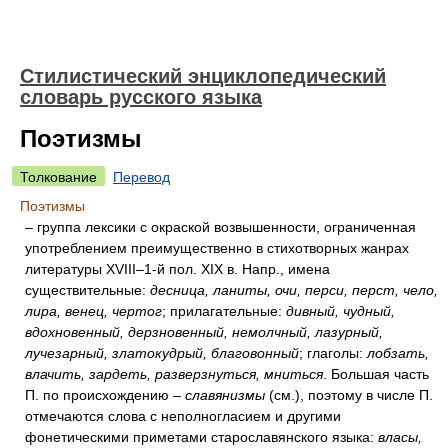
Стилистический энциклопедический
словарь русского языка
Поэтизмы
Толкование
Перевод
Поэтизмы
– группа лексики с окраской возвышенности, ограниченная
употреблением преимущественно в стихотворных жанрах
литературы XVIII–1-й пол. XIX в. Напр., имена
существительные:
десница, ланиты, очи, перси, перст, чело,
лира, венец, чертог
; прилагательные:
дивный, чудный,
вдохновенный, дерзновенный, немолчный, лазурный,
лучезарный, златокудрый, благовонный
; глаголы:
лобзать,
влачить, зардеть, разверзнуться, мниться
. Большая часть
П. по происхождению –
славянизмы
(см.), поэтому в числе П.
отмечаются слова с неполногласием и другими
фонетическими приметами старославянского языка:
власы,