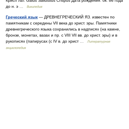
Крисп лат. Gaius Sallustius Crispus Дата рождения: ок. 86 года
до н. э …
Википедия
Греческий язык
— ДРЕВНЕГРЕЧЕСКИЙ ЯЗ. известен по
памятникам с середины VII века до христ. эры. Памятники
древнегреческого языка сохранились в надписях (на камне,
бронзе, монетах, вазах и пр. с VIII VII вв. до христ. эры) и в
рукописях (папирусах (с IV в. до христ …
Литературная
энциклопедия