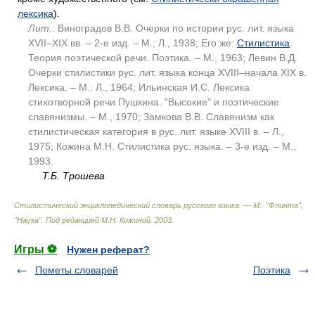
лексика
).
Лит.
: Виноградов В.В. Очерки по истории рус. лит. языка
XVII–XIX вв. – 2-е изд. – М.; Л., 1938; Его же:
Стилистика
.
Теория поэтической речи. Поэтика. – М., 1963; Левин В.Д.
Очерки стилистики рус. лит. языка конца XVIII–начала XIX в.
Лексика. – М.; Л., 1964; Ильинская И.С. Лексика
стихотворной речи Пушкина. "Высокие" и поэтические
славянизмы. – М., 1970; Замкова В.В. Славянизм как
стилистическая категория в рус. лит. языке XVIII в. – Л.,
1975; Кожина М.Н. Стилистика рус. языка. – 3-е изд. – М.,
1993.
Т.Б. Трошева
Стилистический энциклопедический словарь русского языка. — М:. "Флинта",
"Наука"
.
Под редакцией М.Н. Кожиной
.
2003
.
Игры ⚽
Нужен реферат?
Пометы словарей
Поэтика