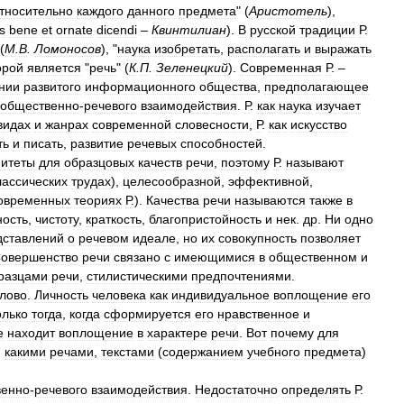
тносительно
каждого
данного
предмета
" (
Аристотель
),
s
bene
et
ornate
dicendi
–
Квинтилиан
).
В
русской
традиции
Р
.
 (
М
.
В
.
Ломоносов
), "
наука
изобретать
,
располагать
и
выражать
орой
является
"
речь
" (
К
.
П
.
Зеленецкий
).
Современная
Р
. –
нии
развитого
информационного
общества
,
предполагающее
общественно
-
речевого
взаимодействия
.
Р
.
как
наука
изучает
видах
и
жанрах
современной
словесности
,
Р
.
как
искусство
ть
и
писать
,
развитие
речевых
способностей
.
питеты
для
образцовых
качеств
речи
,
поэтому
Р
.
называют
лассических
трудах
),
целесообразной
,
эффективной
,
овременных
теориях
Р
.).
Качества
речи
называются
также
в
ность
,
чистоту
,
краткость
,
благопристойность
и
нек
.
др
.
Ни
одно
дставлений
о
речевом
идеале
,
но
их
совокупность
позволяет
овершенство
речи
связано
с
имеющимися
в
общественном
и
разцами
речи
,
стилистическими
предпочтениями
.
лово
.
Личность
человека
как
индивидуальное
воплощение
его
олько
тогда
,
когда
сформируется
его
нравственное
и
е
находит
воплощение
в
характере
речи
.
Вот
почему
для
,
какими
речами
,
текстами
(
содержанием
учебного
предмета
)
венно
-
речевого
взаимодействия
.
Недостаточно
определять
Р
.