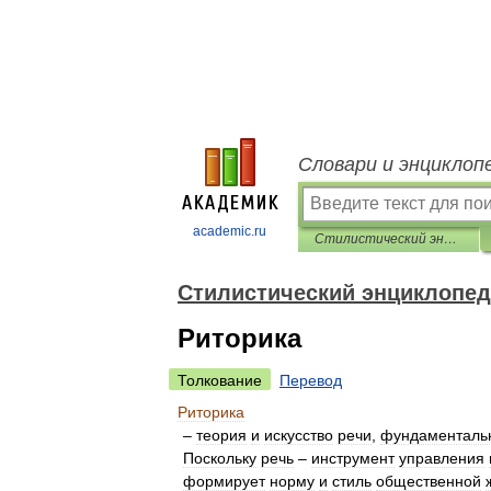
Словари и энциклоп
academic.ru
Стилистический энциклопедический словарь русского языка
Стилистический энциклопед
Риторика
Толкование
Перевод
Риторика
–
теория
и
искусство
речи
,
фундаменталь
Поскольку
речь
–
инструмент
управления
формирует
норму
и
стиль
общественной