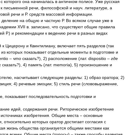
,
с
которого
она
начиналась
в
античном
полисе
.
Уже
русская
к
письменной
речи
,
философской
и
науч
.
литературе
,
а
товой
речи
и
Р
.
средств
массовой
информации
.
е
деление
на
общую
и
частную
Р
.
Во
всяком
случае
уже
в
кадемии
XVII
в
.
записано
,
что
существуют
общие
правила
ей
Р
.)
и
рекомендации
к
ведению
речи
в
разных
видах
й
к
Цицерону
и
Квинтилиану
,
включает
пять
разделов
(
так
из
которых
показывает
отдельные
моменты
в
подготовке
и
entio
–
что
сказать
?),
2
)
расположение
(
лат
.
dispositio
–
где
к
сказать
?),
4
)
память
(
лат
.
memoria
),
5
)
произношение
и
отелю
,
насчитывает
следующие
разделы:
1
)
образ
оратора
;
2
)
зиция
;
4
)
речевые
эмоции
;
5
)
стиль
речи
(
слововыражение
,
е
,
показывает
последовательность
подготовки
и
дание
идей
,
содержания
речи
.
Риторическое
изобретение
,
источниках
изобретения
.
Общие
места
–
основные
и
,
относительно
которых
оратор
достигает
согласия
с
кая
жизнь
общества
организуется
общими
местами
как
ются
всеми
.
Общие
места
(
топосы
) –
также
способы
развития