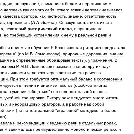
сердие
,
послушание
,
внимание
к
бедам
и
переживаниям
го
человека
как
самого
себя
,
отчего
всякий
человек
назывался
е
качества
оратора
,
как
честность
,
знание
,
ответственность
,
сть
,
скромность
(
А
.
А
.
Волков
).
Совокупность
этих
качеств
ра
,
некоторый
риторический
идеал
,
в
принципе
не
е
,
но
требующий
устремления
к
нему
в
реальной
речи
и
обы
и
приемы
в
обучении
Р
.
Классическая
риторика
предлагала
норечия
" (
по
М
.
В
.
Ломоносову
)
:
природные
дарования
,
знание
ация
на
определенные
образцовые
тексты
),
упражнения
.
В
основы
Р
.
М
.
В
.
Ломоносов
называет
знание
других
наук
.
ния
личности
человека
через
развитие
его
речевых
иции
.
При
этом
требуется
оптимальный
баланс
в
соотнесении
мируется
в
чтении
и
анализе
текстов
(
ошибкой
многих
овка
в
умении
"
общаться
"
вне
содержательной
основы
е
,
учебной
тренировке
.
Ритору
рекомендуется
много
читать
,
овых
и
необразцовых
ораторов
,
а
в
работе
над
собой
ой
речи
(
не
по
театральной
"
играющей
"
методике
,
а
более
ика
).
равила
и
рекомендации
к
ведению
речи
в
отдельных
родах
,
ая
Р
.
занималась
преимущественно
монологической
речью
,
и