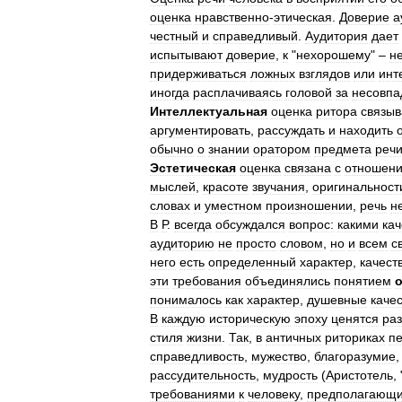
оценка
нравственно
-
этическая
.
Доверие
а
честный
и
справедливый
.
Аудитория
дает
испытывают
доверие
,
к
"
нехорошему
" –
н
придерживаться
ложных
взглядов
или
инт
иногда
расплачиваясь
головой
за
несовпа
Интеллектуальная
оценка
ритора
связыв
аргументировать
,
рассуждать
и
находить
обычно
о
знании
оратором
предмета
реч
Эстетическая
оценка
связана
с
отношен
мыслей
,
красоте
звучания
,
оригинальност
словах
и
уместном
произношении
,
речь
н
В
Р
.
всегда
обсуждался
вопрос:
какими
ка
аудиторию
не
просто
словом
,
но
и
всем
с
него
есть
определенный
характер
,
качест
эти
требования
объединялись
понятием
понималось
как
характер
,
душевные
каче
В
каждую
историческую
эпоху
ценятся
ра
стиля
жизни
.
Так
,
в
античных
риториках
п
справедливость
,
мужество
,
благоразумие
рассудительность
,
мудрость
(
Аристотель
, 
требованиями
к
человеку
,
предполагающ