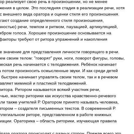
ор
реализует
свою
речь
в
произношении
,
но
не
менее
жения
в
целом
.
Это
последняя
стадия
в
реализации
речи
,
хотя
с
внешнего
вида
оратора
и
оценки
стиля
его
произношения
.
гают
создание
определенного
стиля
произношения
,
чностью
)
речи
,
темпом
и
ритмом
,
паузацией
,
артикуляцией
,
мбром
голоса
.
Хорошее
произношение
основывается
на
факторы
требуют
от
ритора
упражнений
и
накопления
е
значение
для
представления
личности
говорящего
в
речи
.
сем
своим
телом:
"
говорят
"
руки
,
ноги
,
поворот
фигуры
,
головы
,
ческая
речь
начинается
с
телодвижения
.
Ребёнок
начинает
а
потом
произносить
осмысленные
звуки
.
И
как
среди
детей
быстрее
начинает
управлять
своим
телом
,
так
и
в
речевом
авляет
мимикой
и
пластикой
телодвижений
.
ритора
.
Ритором
называется
всякий
участник
речи
,
ечью
,
мастер
риторики
как
искусства
нравственно
-
речевого
али
также
учителей
Р
.
Оратором
принято
называть
человека
,
втором
–
создателя
письменных
текстов
.
В
современной
Р
.
ллегиальном
риторе
,
представленном
в
работе
книжных
мации
.
Ораторика
–
область
риторики
,
изучающая
правила
браза
оратора
происходит
с
разных
сторон
.
Прежде
всего
это