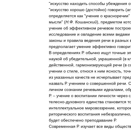
"
искусство
находить
способы
убеждения
о
"
искусство
хорошо
(
достойно
)
говорить
(
ar
определяется
как
"
учение
о
красноречии
"
мысли
" (
Н
.
Ф
.
Кошанский
),
предметом
кот
учение
об
эффективном
речевом
построе
исследование
и
овладение
всеми
видами
законы
и
правила
ведения
речи
в
разных
предполагает
умение
эффективно
говори
В
определениях
Р
.
обычно
ищут
точные
э
наукой
об
убедительной
,
украшенной
(
в
к
действенной
,
гармонизирующей
речи
(
в
с
учении
о
стиле
,
относя
к
ним
ясность
,
точ
из
указанных
качеств
не
исчерпывает
пре
назвать
Р
.
учением
о
совершенной
речи
.
С
личном
сознании
речевыми
идеалами
,
об
Р
. –
учение
о
воспитании
личности
через
с
телесно
-
духовного
единства
становится
т
интеллектуальное
мировоззрение
,
которо
риторического
воспитания
небезразлично
будет
обеспечено
преподавание
Р
.
Современная
Р
.
изучает
все
виды
общест