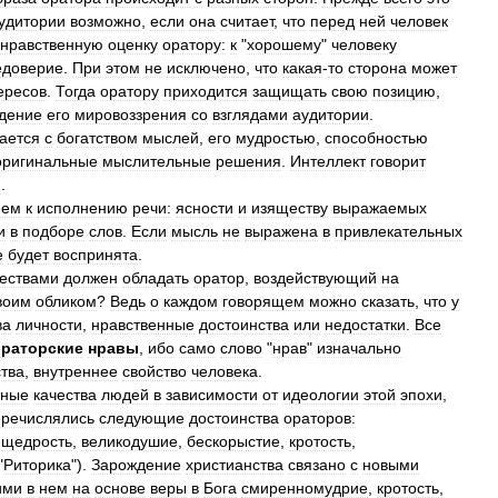
удитории
возможно
,
если
она
считает
,
что
перед
ней
человек
нравственную
оценку
оратору:
к
"
хорошему
"
человеку
едоверие
.
При
этом
не
исключено
,
что
какая
-
то
сторона
может
ересов
.
Тогда
оратору
приходится
защищать
свою
позицию
,
дение
его
мировоззрения
со
взглядами
аудитории
.
ается
с
богатством
мыслей
,
его
мудростью
,
способностью
оригинальные
мыслительные
решения
.
Интеллект
говорит
и
.
ием
к
исполнению
речи:
ясности
и
изяществу
выражаемых
и
в
подборе
слов
.
Если
мысль
не
выражена
в
привлекательных
е
будет
воспринята
.
чествами
должен
обладать
оратор
,
воздействующий
на
воим
обликом
?
Ведь
о
каждом
говорящем
можно
сказать
,
что
у
ва
личности
,
нравственные
достоинства
или
недостатки
.
Все
ораторские
нравы
,
ибо
само
слово
"
нрав
"
изначально
ства
,
внутреннее
свойство
человека
.
зные
качества
людей
в
зависимости
от
идеологии
этой
эпохи
,
еречислялись
следующие
достоинства
ораторов:
,
щедрость
,
великодушие
,
бескорыстие
,
кротость
,
"
Риторика
").
Зарождение
христианства
связано
с
новыми
ими
в
нем
на
основе
веры
в
Бога
смиренномудрие
,
кротость
,