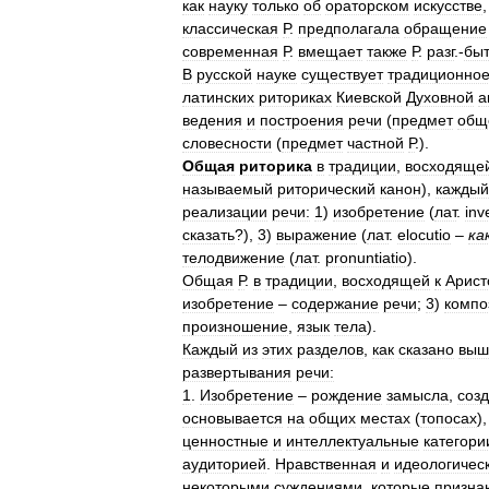
как
науку
только
об
ораторском
искусстве
классическая
Р
.
предполагала
обращение
современная
Р
.
вмещает
также
Р
.
разг
.-
бы
В
русской
науке
существует
традиционно
латинских
риториках
Киевской
Духовной
а
ведения
и
построения
речи
(
предмет
общ
словесности
(
предмет
частной
Р
.).
Общая
риторика
в
традиции
,
восходяще
называемый
риторический
канон
),
каждый
реализации
речи:
1
)
изобретение
(
лат
.
inv
сказать
?),
3
)
выражение
(
лат
.
elocutio
–
ка
телодвижение
(
лат
.
pronuntiatio
).
Общая
Р
.
в
традиции
,
восходящей
к
Арист
изобретение
–
содержание
речи
;
3
)
компо
произношение
,
язык
тела
).
Каждый
из
этих
разделов
,
как
сказано
выш
развертывания
речи:
1
.
Изобретение
–
рождение
замысла
,
соз
основывается
на
общих
местах
(
топосах
)
ценностные
и
интеллектуальные
категори
аудиторией
.
Нравственная
и
идеологичес
некоторыми
суждениями
,
которые
призна