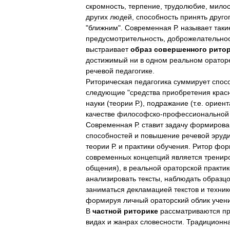
скромность
,
терпение
,
трудолюбие
,
мило
других
людей
,
способность
принять
друго
"
ближним
".
Современная
Р
.
называет
таки
предусмотрительность
,
доброжелательно
выстраивает
образ
совершенного
рито
достижимый
ни
в
одном
реальном
оратор
речевой
педагогике
.
Риторическая
педагогика
суммирует
спос
следующие
"
средства
приобретения
крас
науки
(
теории
Р
.),
подражание
(
т
.
е
.
ориент
качестве
философско
-
профессиональной
Современная
Р
.
ставит
задачу
формирова
способностей
и
повышение
речевой
эруд
теории
Р
.
и
практики
обучения
.
Ритор
фор
современных
концепций
является
тренир
общения
),
в
реальной
ораторской
практик
анализировать
тексты
,
наблюдать
образц
заниматься
декламацией
текстов
и
техник
формируя
личный
ораторский
облик
учен
В
частной
риторике
рассматриваются
п
видах
и
жанрах
словесности
.
Традиционн