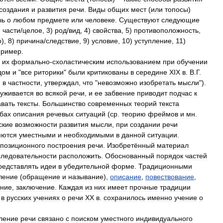
создания
и
развития
речи
.
Виды
общих
мест
(
или
топосы
)
чь
о
любом
предмете
или
человеке
.
Существуют
следующие
)
части
/
целое
,
3
)
род
/
вид
,
4
)
свойства
,
5
)
противоположность
,
о
),
8
)
причина
/
следствие
,
9
)
условие
,
10
)
уступление
,
11
)
пример
.
их
формально
-
схоластическим
использованием
при
обучении
дом
и
"
все
риторики
"
были
критикованы
в
середине
XIX
в
.
В
.
Г
.
,
в
частности
,
утверждал
,
что
"
невозможно
изобретать
мысли
").
уживается
во
всякой
речи
,
и
ее
забвение
приводит
подчас
к
авать
тексты
.
Большинство
современных
теорий
текста
бах
описания
речевых
ситуаций
(
ср
.
теорию
фреймов
и
мн
.
ские
возможности
развития
мысли
,
при
создании
речи
яются
уместными
и
необходимыми
в
данной
ситуации
.
позиционного
построения
речи
.
Изобретённый
материал
следовательности
расположить
.
Обоснованный
порядок
частей
редставлять
идеи
в
убедительной
форме
.
Традиционными
ление
(
обращение
и
называние
),
описание
,
повествование
,
ние
,
заключение
.
Каждая
из
них
имеет
прочные
традиции
–
в
русских
учениях
о
речи
ХХ
в
.
сохранилось
именно
учение
о
ление
речи
связано
с
поиском
уместного
индивидуального