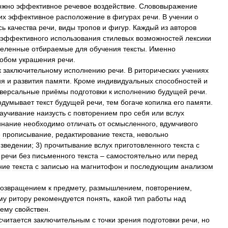
ожно
эффективное
речевое
воздействие
.
Слововыражение
их
эффективное
расположение
в
фигурах
речи
.
В
учении
о
сь
качества
речи
,
виды
тропов
и
фигур
.
Каждый
из
авторов
эффективного
использования
стилевых
возможностей
лексики
деленные
отбираемые
для
обучения
тексты
.
Именно
собом
украшения
речи
.
к
заключительному
исполнению
речи
.
В
риторических
учениях
ия
и
развития
памяти
.
Кроме
индивидуальных
способностей
и
версальные
приёмы
подготовки
к
исполнению
будущей
речи
.
одумывает
текст
будущей
речи
,
тем
богаче
копилка
его
памяти
.
заучивание
наизусть
с
повторением
про
себя
или
вслух
инание
необходимо
отличать
от
осмысленного
,
вдумчивого
е
прописывание
,
редактирование
текста
,
невольно
изведении
;
3
)
прочитывание
вслух
приготовленного
текста
с
речи
без
письменного
текста
–
самостоятельно
или
перед
ние
текста
с
записью
на
магнитофон
и
последующим
анализом
возвращением
к
предмету
,
размышлением
,
повторением
,
му
ритору
рекомендуется
понять
,
какой
тип
работы
над
ему
свойствен
.
считается
заключительным
с
точки
зрения
подготовки
речи
,
но