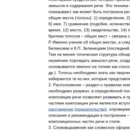
замысла
и
содержания
речи
.
Это
техника
показывают
,
как
может
быть
построена
ре
общие
места
(
топосы
)
:
1
)
определение
,
2
6
)
имя
,
7
)
сравнение
(
подобие
,
количеств
время
,
12
)
место
,
13
)
свидетельство
,
14
)
Критика
топосов
–
общих
мест
–
связана
с
Р
.
Именно
учение
об
общих
местах
,
а
сле
Белинским
и
К
.
П
.
Зеленецким
(
последний
Тем
не
менее
топическая
структура
обнар
неумению
порождать
замысел
речи
,
созд
основывается
именно
на
топике
как
спосо
др
.).
Топосы
необходимо
знать
как
творче
избираются
те
из
них
,
которые
представл
2
.
Расположение
–
раздел
о
правилах
ком
необходимо
разумно
,
в
определённой
по
композиции
речи
позволяет
развивать
и
п
частями
композиции
речи
являются
вступ
рассуждение
(
доказательство
),
опроверже
описания
и
рекомендации
в
построении
композиционных
частях
речи
и
стиле
.
3
.
Слововыражение
как
словесное
оформ