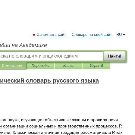
Запомнить сайт
Словарь на свой сайт
RU
едии на Академике
Найти!
Толкования
Переводы
Книги
Игры ⚽
ический словарь русского языка
ная
наука
,
изучающая
объективные
законы
и
правила
речи
.
и
организации
социальных
и
производственных
процессов
,
Р
.
жизни
.
Классическая
античная
традиция
рассматривала
Р
.
как