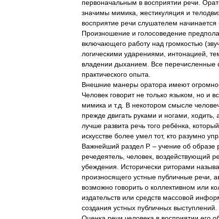
первоначальным
в
восприятии
речи
.
Орат
значимы
мимика
,
жестикуляция
и
телодви
восприятие
речи
слушателем
начинается
Произношение
и
голосоведение
предпола
включающего
работу
над
громкостью
(
зву
логическими
ударениями
,
интонацией
,
те
владении
дыханием
.
Все
перечисленные
практического
опыта
.
Внешние
манеры
оратора
имеют
огромно
Человек
говорит
не
только
языком
,
но
и
в
мимика
и
т
.
д
.
В
некотором
смысле
челове
прежде
двигать
руками
и
ногами
,
ходить
,
лучше
развита
речь
того
ребёнка
,
который
искусстве
более
умел
тот
,
кто
разумно
упр
Важнейший
раздел
Р
. –
учение
об
образе
речедеятель
,
человек
,
воздействующий
р
убеждения
.
Исторически
риторами
назыв
произносящего
устные
публичные
речи
,
а
возможно
говорить
о
коллективном
или
ко
издательств
или
средств
массовой
инфор
создания
устных
публичных
выступлений
.
Оценка
речи
человека
в
восприятии
его
о