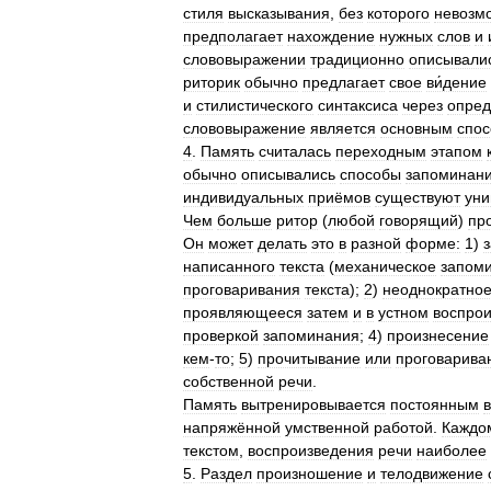
стиля
высказывания
,
без
которого
невозм
предполагает
нахождение
нужных
слов
и
слововыражении
традиционно
описывали
риторик
обычно
предлагает
свое
ви́дение
и
стилистического
синтаксиса
через
опре
слововыражение
является
основным
спо
4
.
Память
считалась
переходным
этапом
обычно
описывались
способы
запоминан
индивидуальных
приёмов
существуют
уни
Чем
больше
ритор
(
любой
говорящий
)
пр
Он
может
делать
это
в
разной
форме:
1
)
написанного
текста
(
механическое
запом
проговаривания
текста
);
2
)
неоднократно
проявляющееся
затем
и
в
устном
воспро
проверкой
запоминания
;
4
)
произнесение
кем
-
то
;
5
)
прочитывание
или
проговарива
собственной
речи
.
Память
вытренировывается
постоянным
напряжённой
умственной
работой
.
Каждо
текстом
,
воспроизведения
речи
наиболее
5
.
Раздел
произношение
и
телодвижение